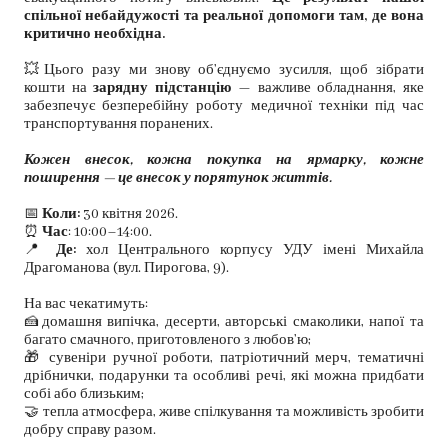
спільної небайдужості та реальної допомоги там, де вона
критично необхідна.
💥Цього разу ми знову об’єднуємо зусилля, щоб зібрати
кошти на
зарядну підстанцію
— важливе обладнання, яке
забезпечує безперебійну роботу медичної техніки під час
транспортування поранених.
Кожен внесок, кожна покупка на ярмарку, кожне
поширення — це внесок у порятунок життів.
📅
Коли:
30 квітня 2026.
⏰
Час
: 10:00–14:00.
📍
Де:
хол Центрального корпусу УДУ імені Михайла
Драгоманова (вул. Пирогова, 9).
На вас чекатимуть:
🍰домашня випічка, десерти, авторські смаколики, напої та
багато смачного, приготовленого з любов’ю;
🎁 сувеніри ручної роботи, патріотичний мерч, тематичні
дрібнички, подарунки та особливі речі, які можна придбати
собі або близьким;
🤝 тепла атмосфера, живе спілкування та можливість зробити
добру справу разом.