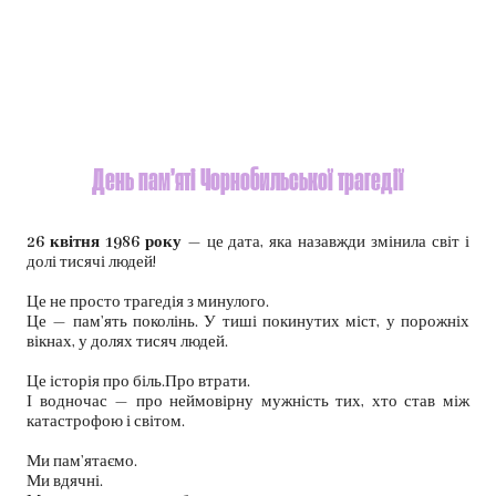
День пам’яті Чорнобильської трагедії
26 квітня 1986 року
— це дата, яка назавжди змінила світ і
долі тисячі людей!
Це не просто трагедія з минулого.
Це — пам’ять поколінь. У тиші покинутих міст, у порожніх
вікнах, у долях тисяч людей.
Це історія про біль.Про втрати.
І водночас — про неймовірну мужність тих, хто став між
катастрофою і світом.
Ми пам’ятаємо.
Ми вдячні.