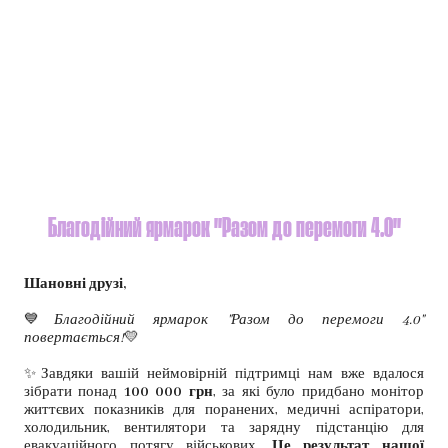
Благодійний ярмарок "Разом до перемоги 4.0"
Шановні друзі,
💙
Благодійний ярмарок "Разом до перемоги 4.0"
повертається!
💛
✨Завдяки вашій неймовірній підтримці нам вже вдалося
зібрати понад
100 000 грн
, за які було придбано монітор
життєвих показників для поранених, медичні аспіратори,
холодильник, вентилятори та зарядну підстанцію для
евакуаційного потягу військових.
Це результат нашої