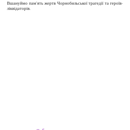
Вшануймо пам’ять жертв Чорнобильської трагедії та героїв-
ліквідаторів.