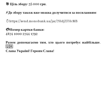
🎯 Ціль збору: 35 000 грн.
⚡️До збору також вже можна долучитися за посиланням:
🫙https://send.monobank.ua/jar/7HdjZFHcMB
💳Номер картки банки:
4874 1000 2744 1792
Разом допомагаємо тим, хто цього потребує найбільше.
🇺🇦
Слава Україні! Героям Слава!