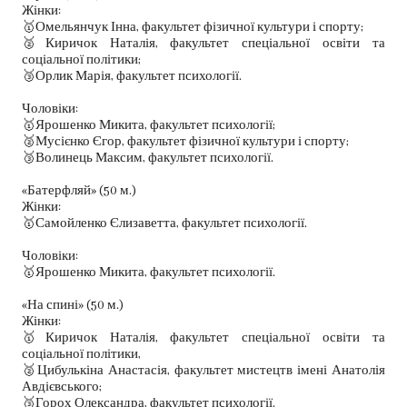
Жінки:
🥇Омельянчук Інна, факультет фізичної культури і спорту;
🥈Киричок Наталія, факультет спеціальної освіти та
соціальної політики;
🥉Орлик Марія, факультет психології.
Чоловіки:
🥇Ярошенко Микита, факультет психології;
🥈Мусієнко Єгор, факультет фізичної культури і спорту;
🥉Волинець Максим, факультет психології.
«Батерфляй» (50 м.)
Жінки:
🥇Самойленко Єлизаветта, факультет психології.
Чоловіки:
🥇Ярошенко Микита, факультет психології.
«На спині» (50 м.)
Жінки:
🥇Киричок Наталія, факультет спеціальної освіти та
соціальної політики,
🥈Цибулькіна Анастасія, факультет мистецтв імені Анатолія
Авдієвського;
🥉Горох Олександра, факультет психології.