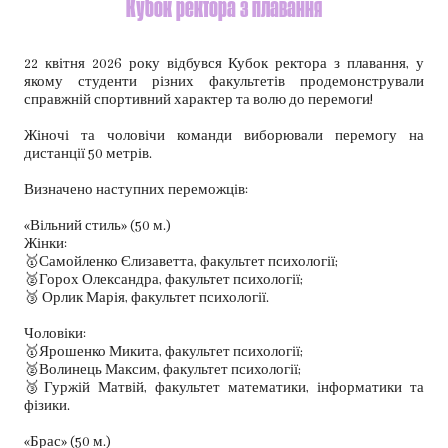
Кубок ректора з плавання
22 квітня 2026 року відбувся Кубок ректора з плавання, у
якому студенти різних факультетів продемонстрували
справжній спортивний характер та волю до перемоги!
Жіночі та чоловічи команди виборювали перемогу на
дистанції 50 метрів.
Визначено наступних переможців:
«Вільний стиль» (50 м.)
Жінки:
🥇Самойленко Єлизаветта, факультет психології;
🥈Горох Олександра, факультет психології;
🥉 Орлик Марія, факультет психології.
Чоловіки:
🥇Ярошенко Микита, факультет психології;
🥈Волинець Максим, факультет психології;
🥉Гуржій Матвій, факультет математики, інформатики та
фізики.
«Брас» (50 м.)